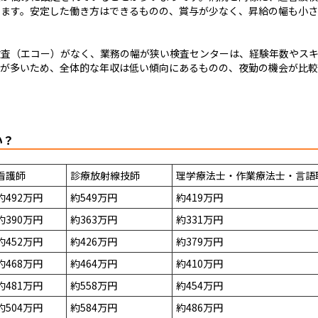
ります。安定した働き方はできるものの、賞与が少なく、昇給の幅も小さ
検査（エコー）がなく、業務の幅が狭い検査センターは、経験年数やス
合が多いため、全体的な年収は低い傾向にあるものの、夜勤の機会が比
い？
看護師
診療放射線技師
理学療法士・作業療法士・言語
約492万円
約549万円
約419万円
約390万円
約363万円
約331万円
約452万円
約426万円
約379万円
約468万円
約464万円
約410万円
約481万円
約558万円
約454万円
約504万円
約584万円
約486万円