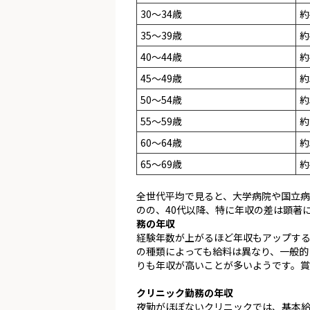
30～34歳
約
35～39歳
約
40～44歳
約
45～49歳
約
50～54歳
約
55～59歳
約
60～64歳
約
65～69歳
約
全世代平均で見ると、大学病院や国立病
のの、40代以降、特に年収の差は顕著
務の年収
経験年数が上がるほど年収もアップする
の種類によっても給料は異なり、一般的
りも年収が高いことが多いようです。
クリニック勤務の年収
夜勤がほぼないクリニックでは、基本