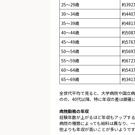
25～29歳
約392
30～34歳
約440
35～39歳
約481
40～44歳
約508
45～49歳
約576
50～54歳
約569
55～59歳
約672
60～64歳
約543
65～69歳
約341
全世代平均で見ると、大学病院や国立病
のの、40代以降、特に年収の差は顕著
病院勤務の年収
経験年数が上がるほど年収もアップす
病院の種類によっても給料は異なり、一
他よりも年収が高いことが多いようで