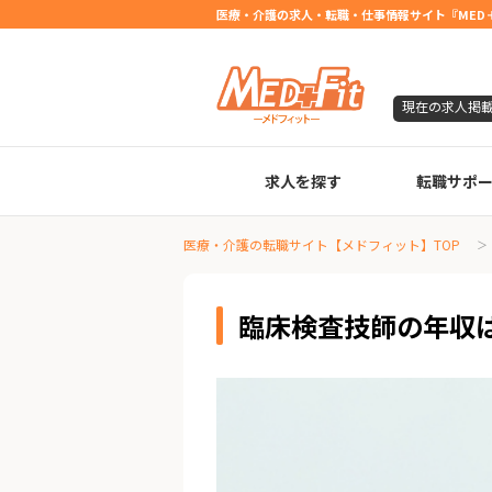
医療・介護の求人・転職・仕事情報サイト『MED＋
現在の求人掲
求人を探す
転職サポ
臨床検査技師
診療放射線技師
臨床工学技士
医療事務
調剤薬局事務
理学療法士
作業療法士
言語聴覚士
機能訓練指導員
視能訓練士
看護師
薬剤師
医療・介護の転職サイト【メドフィット】TOP
臨床検査技師の年収