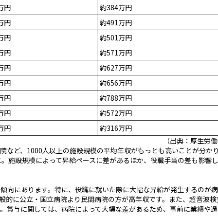
万円
約384万円
万円
約491万円
万円
約501万円
万円
約571万円
万円
約627万円
万円
約656万円
万円
約788万円
万円
約572万円
万円
約316万円
（出典：厚生労働
院など、1000人以上の施設規模の平均年収がもっとも高いことが分か
に。施設規模によって昇給ペースに差があるほか、役職手当の差も影響
る傾向にあります。特に、役職に就いた際に大幅な昇給が発生するのが病
般的に公立・国立病院より民間病院の方が高年収です。また、超音波検
す。賞与に関しては、病院によって大幅な差があるため、事前に業績や過