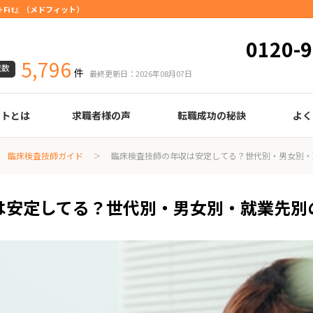
Fit』（メドフィット）
0120-9
5,796
載数
件
最終更新日：2026年08月07日
ートとは
求職者様の声
転職成功の秘訣
よく
臨床検査技師
診療放射線技師
臨床工学技士
医療事務
調剤薬局事務
理学療法士
作業療法士
言語聴覚士
機能訓練指導員
視能訓練士
看護師
薬剤師
履歴書の書き方
職務経歴書の書き方
面接の心得
面接のコツ
転職の際に知っておきたいこと
年齢早見表
給与
臨床検査技師ガイド
臨床検査技師の年収は安定してる？世代別・男女別・
は安定してる？世代別・男女別・就業先別