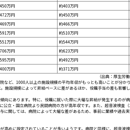
450万円
約403万円
472万円
約450万円
469万円
約466万円
591万円
約510万円
551万円
約544万円
706万円
約623万円
595万円
約492万円
400万円
約371万円
（出典：厚生労働
院など、1000人以上の施設規模の平均年収がもっとも高いことが分か
に。施設規模によって昇給ペースに差があるほか、役職手当の差も影響
傾向にあります。特に、役職に就いた際に大幅な昇給が発生するのが病
に公立・国立病院より民間病院の方が高年収です。また、超音波検査（
賞与に関しては、病院によって大幅な差があるため、事前に業績や過去実
給が高めに設定されていることが多いようです。病院と同様に、超音波検