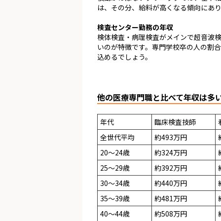
は、その分、給料が高くなる傾向にあ
検査センター勤務の年収
検体検査・病理検査がメインで超音波
いのが特徴です。専門学校卒の人の割
込めるでしょう。
他の医療専門職と比べて年収は多
年代
臨床検査技師
全世代平均
約493万円
20～24歳
約324万円
25～29歳
約392万円
30～34歳
約440万円
35～39歳
約481万円
40～44歳
約508万円