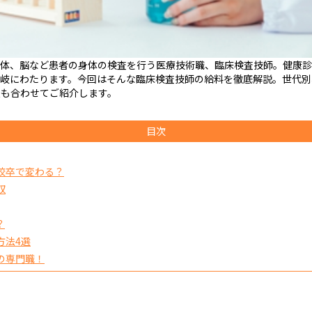
検体、脳など患者の身体の検査を行う医療技術職、臨床検査技師。健康
多岐にわたります。今回はそんな臨床検査技師の給料を徹底解説。世代別
法も合わせてご紹介します。
目次
校卒で変わる？
収
？
方法4選
の専門職！