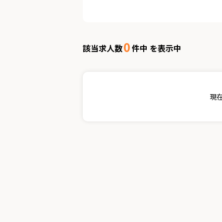
0
該当求人数
件中 を表示中
現