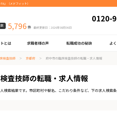
Fit』（メドフィット）
0120-9
5,796
載数
件
最終更新日：2026年08月06日
ートとは
求職者様の声
転職成功の秘訣
よく
臨床検査技師
診療放射線技師
臨床工学技士
医療事務
調剤薬局事務
理学療法士
作業療法士
言語聴覚士
機能訓練指導員
視能訓練士
看護師
薬剤師
履歴書の書き方
職務経歴書の書き方
面接の心得
面接のコツ
転職の際に知っておきたいこと
年齢早見表
給与
床検査技師
京都府
府中市の臨床検査技師の転職・求人情報
床検査技師の転職・求人情報
求人検索結果です。市区町村や駅名、こだわり条件など、下の求人検索条