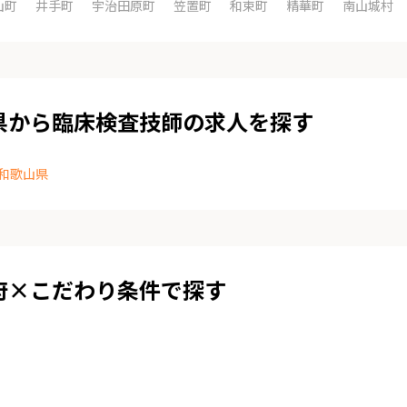
山町
井手町
宇治田原町
笠置町
和束町
精華町
南山城村
県から臨床検査技師の求人を探す
和歌山県
府×こだわり条件で探す