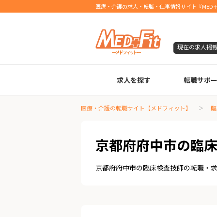
医療・介護の求人・転職・仕事情報サイト『MED＋
現在の求人掲
求人を探す
転職サポ
臨床検査技師
診療放射線技師
臨床工学技士
医療事務
調剤薬局事務
理学療法士
作業療法士
言語聴覚士
機能訓練指導員
視能訓練士
看護師
薬剤師
医療・介護の転職サイト【メドフィット】
臨
京都府府中市の臨
京都府府中市の臨床検査技師の転職・