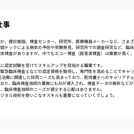
仕事
ほか、健診施設、検査センター、研究所、医療機器メーカーなど、さまざ
人間ドックによる病気の予防や早期発見、研究所での調査研究など、臨床
生体検査がありますが、中でもエコー検査（超音波検査）は需要が高く
らに認定試験を受けてスキルアップを目指せる職業です。
、緊急臨床検査士などの認定資格を取得し、専門性を高めることでキャ
不妊治療に関連した採用ニーズも高まっており、胚培養士へのキャリアチ
おり、臨床検査技師の業務にもAIが導入され、検査データの解析など
く、臨床検査技師のニーズが減少する心配はありません。
デジタル技術を使いこなすスキルも重要になっていくでしょう。