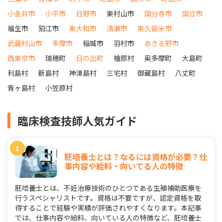
小金井市
小平市
日野市
東村山市
国分寺市
国立市
福生市
狛江市
東大和市
清瀬市
東久留米市
武蔵村山市
多摩市
稲城市
羽村市
あきる野市
西東京市
瑞穂町
日の出町
檜原村
奥多摩町
大島町
利島村
新島村
神津島村
三宅村
御蔵島村
八丈町
青ヶ島村
小笠原村
臨床検査技師人気ガイド
胚培養士とは？なるには資格が必要？仕
事内容や給料・向いてる人の特徴
胚培養士とは、不妊治療技術のひとつである生殖補助医療を
行うスペシャリストです。資格は不要ですが、認定資格を取
得することで経験や実績が評価されやすくなります。本記事
では、仕事内容や給料、向いている人の特徴など、胚培養士