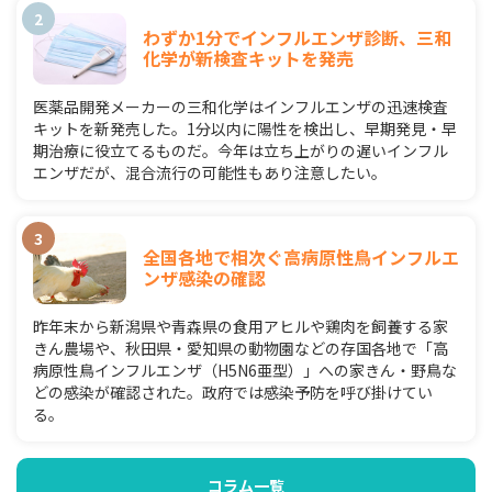
わずか1分でインフルエンザ診断、三和
化学が新検査キットを発売
医薬品開発メーカーの三和化学はインフルエンザの迅速検査
キットを新発売した。1分以内に陽性を検出し、早期発見・早
期治療に役立てるものだ。今年は立ち上がりの遅いインフル
エンザだが、混合流行の可能性もあり注意したい。
全国各地で相次ぐ高病原性鳥インフルエ
ンザ感染の確認
昨年末から新潟県や青森県の食用アヒルや鶏肉を飼養する家
きん農場や、秋田県・愛知県の動物園などの存国各地で「高
病原性鳥インフルエンザ（H5N6亜型）」への家きん・野鳥な
どの感染が確認された。政府では感染予防を呼び掛けてい
る。
コラム一覧