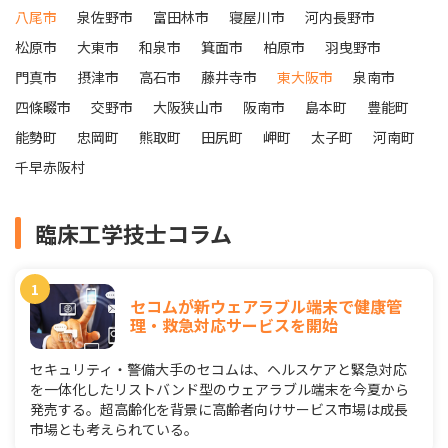
八尾市
泉佐野市
富田林市
寝屋川市
河内長野市
松原市
大東市
和泉市
箕面市
柏原市
羽曳野市
門真市
摂津市
高石市
藤井寺市
東大阪市
泉南市
四條畷市
交野市
大阪狭山市
阪南市
島本町
豊能町
能勢町
忠岡町
熊取町
田尻町
岬町
太子町
河南町
千早赤阪村
臨床工学技士コラム
セコムが新ウェアラブル端末で健康管
理・救急対応サービスを開始
セキュリティ・警備大手のセコムは、ヘルスケアと緊急対応
を一体化したリストバンド型のウェアラブル端末を今夏から
発売する。超高齢化を背景に高齢者向けサービス市場は成長
市場とも考えられている。