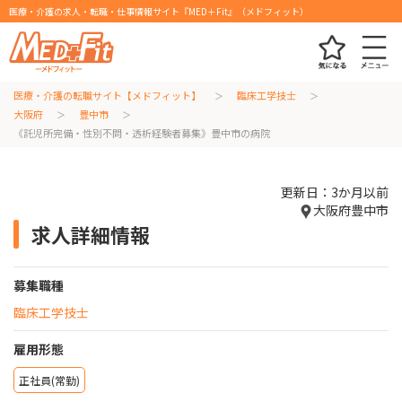
医療・介護の求人・転職・仕事情報サイト『MED＋Fit』（メドフィット）
医療・介護の転職サイト【メドフィット】
臨床工学技士
大阪府
豊中市
《託児所完備・性別不問・透析経験者募集》豊中市の病院
更新日：3か月以前
大阪府豊中市
求人詳細情報
募集職種
臨床工学技士
雇用形態
正社員(常勤)